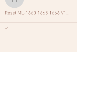
Reset ML-1660 1665 166
Reset ML-1660 1665 1666 V1.01.00.34f (generator 1660 V34).zip !EXCLUSIVE!