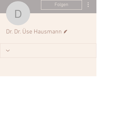
Weitere Optionen
Folgen
Dr. Dr. Üse Hausmann
Autor
Dr. Dr. Üse Hausmann