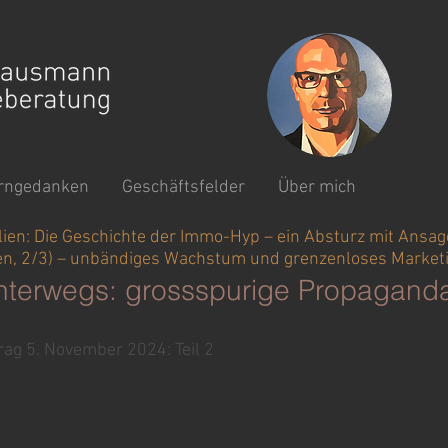
rngedanken
Geschäftsfelder
Über mich
ien: Die Geschichte der Immo-Hyp – ein Absturz mit Ansag
ilen, 2/3) – unbändiges Wachstum und grenzenloses Market
unterwegs: grossspurige Propagand
rag 5. November 2024: Teil 2