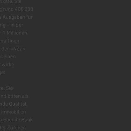
kate. Sie 
g rund 400'000 
e Ausgaben für 
g – in der 
.1 Millionen 
naffinen 
n der «NZZ» 
r einen 
 wirke 
ge:
e. Sie 
d bitten als 
de Qualität 
r Immobilien-
usgebende Bank 
der Zürcher 