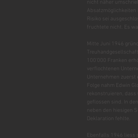
nicht näher umschrie
Absatzmöglichkeiten 
Risiko sei ausgeschl
fruchtete nicht. Es wa
Mitte Juni 1946 grün
Treuhandgesellschaft
100'000 Franken erhöh
verflochtenen Unterne
Unternehmen zuerst ei
Folge nahm Edwin Gloo
rekonstruieren, dass 
geflossen sind.
In de
neben den hiesigen S
Deklaration fehlte.
Ebenfalls 1946 liess