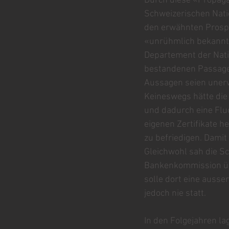
Durch diese «Propag
Schweizerischen Natio
den erwähnten Prospe
«unrühmlich bekannte
Departement der Natio
bestandenen Passagen
Aussagen seien unerw
Keineswegs hätte die
und dadurch eine Flu
eigenen Zertifikate 
zu befriedigen. Damit
Gleichwohl sah die Sc
Bankenkommission üb
solle dort eine ausse
jedoch nie statt.
In den Folgejahren la