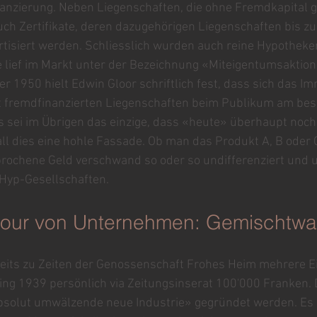
nzierung. Neben Liegenschaften, die ohne Fremdkapital g
uch Zertifikate, deren dazugehörigen Liegenschaften bis zu
isiert werden. Schliesslich wurden auch reine Hypotheken
 lief im Markt unter der Bezeichnung «Miteigentumsaktion»
1950 hielt Edwin Gloor schriftlich fest, dass sich das Im
at fremdfinanzierten Liegenschaften beim Publikum am bes
s sei im Übrigen das einzige, dass «heute» überhaupt noc
all dies eine hohle Fassade. Ob man das Produkt A, B oder C
sprochene Geld verschwand so oder so undifferenziert und
Hyp-Gesellschaften.
stour von Unternehmen: Gemischtw
reits zu Zeiten der Genossenschaft Frohes Heim mehrere Ei
ing 1939 persönlich via Zeitungsinserat 100'000 Franken. 
absolut umwälzende neue Industrie» gegründet werden. Es 