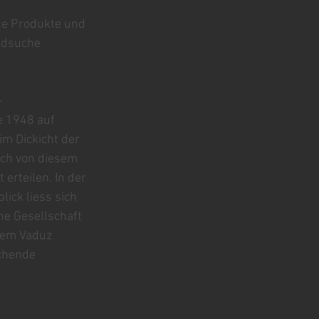
te Produkte und 
ldsuche 
-
e 1948 auf 
m Dickicht der 
ich von diesem 
rteilen. In der 
ick liess sich 
he Gesellschaft 
dem Vaduz 
chende 
 