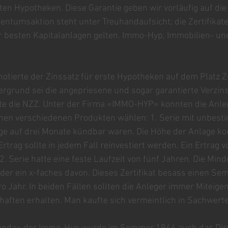
en Hypotheken. Diese Garantie geben wir vorläufig auf die 
entumsaktion steht unter Treuhandaufsicht; die Zertifikat
er besten Kapitalanlagen gelten. Immo-Hyp, Immobilien- un
otierte der Zinssatz für erste Hypotheken auf dem Platz Z
rgrund sei die angepriesene und sogar garantierte Verzins
te die NZZ. Unter der Firma «IMMO-HYP» konnten die Anle
hen verschiedenen Produkten wählen: 1. Serie mit unbesti
ge auf drei Monate kündbar waren. Die Höhe der Anlage kon
rtrag sollte in jedem Fall reinvestiert werden. Ein Ertrag 
 2. Serie hatte eine feste Laufzeit von fünf Jahren. Die Min
er ein x-faches davon. Dieses Zertifikat besass einen Se
 Jahr. In beiden Fällen sollten die Anleger immer Miteige
ften erhalten. Man kaufte sich vermeintlich in Sachwerte