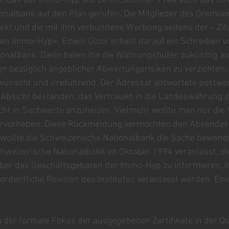
anda» der Immo-Hyp wurde im Sommer 1944 auch das Dire
nalbank auf den Plan gerufen. Die Mitglieder des Gremiums
kt und die mit ihm verbundene Werbung seitens der – Zita
n Immo-Hyp». Edwin Gloor erhielt darauf ein Schreiben vo
nalbank. Darin baten ihn die Währungshüter, zukünftig auf
 bezüglich angeblicher Abwertungsrisiken zu verzichten. 
ünscht und irreführend. Der Adressat antwortete postwe
 Absicht bestanden, das Vertrauen in die Landeswährung z
cht in Sachwerte anzuheizen. Vielmehr wollte man nur die 
hervorheben. Diese Rückmeldung vermöchten den Absender
 wollte die Schweizerische Nationalbank die Sache bewend
hweizerische Nationalbank im Oktober 1994 veranlasst, di
er das Geschäftsgebaren der Immo-Hyp zu informieren. I
rordentliche Revision des Institutes veranlasst werden. Ein
g der formale Fokus der ausgegebenen Zertifikate in der Q