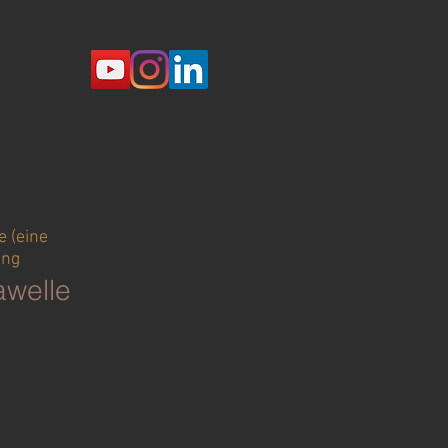
e (eine
ing
awelle