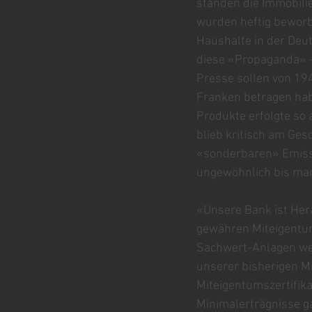
standen die Immobilie
wurden heftig bewor
Haushalte in der Deu
diese «Propaganda» –
Presse sollen von 19
Franken betragen hab
Produkte erfolgte so 
blieb kritisch am Ge
«sonderbaren» Emissi
ungewöhnlich bis mark
«Unsere Bank ist Her
gewähren Miteigentum
Sachwert-Anlagen wei
unserer bisherigen Mi
Miteigentumszertifika
Minimalerträgnisse ga