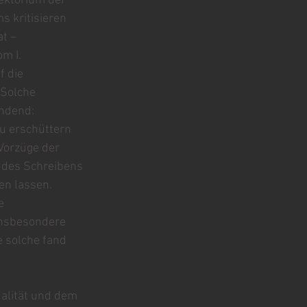
ktorium der 
 kritisieren 
t – 
m I. 
 die 
Solche 
ndend: 
u erschüttern 
Vorzüge der 
 des Schreibens 
en lassen. 
e 
nsbesondere 
e solche fand 
ualität und dem 