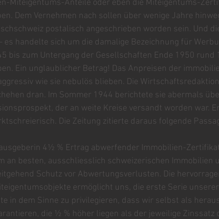
n-Miteigentums-Anteile oder eben die Miteigentums-Zertifi
ben. Dem Vernehmen nach sollen über wenige Jahre hinwe
tschschweiz postalisch angeschrieben worden sein. Und di
 es handelte sich um die damalige Bezeichnung für Werbun
45 bis zum Untergang der Gesellschaften Ende 1950 rund 1
en. Ein unglaublicher Betrag! Das Anpreisen der immobilie
aggressiv wie sie nebulös blieben. Die Wirtschaftsredaktio
schehen dran. Im Sommer 1944 berichtete sie abermals übe
onsprospekt, der an weite Kreise versandt worden war. Er
tschreierisch. Die Zeitung zitierte daraus folgende Passa
ausgeberin 4½ % Ertrag abwerfender Immobilien-Zertifikat
 an besten, ausschliesslich schweizerischen Immobilien un
tgehend Schutz vor Abwertungsverlusten. Die hervorragen
teigentumsobjekte ermöglicht uns, die erste Serie unsere
te in dem Sinne zu privilegieren, dass wir selbst als hera
rantieren, die ½ % höher liegen als der jeweilige Zinssatz 