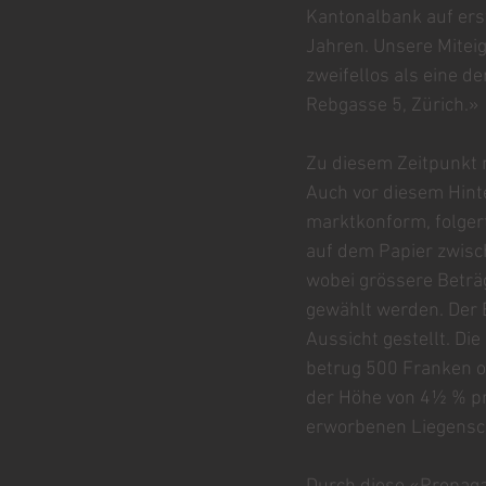
Kantonalbank auf erst
Jahren. Unsere Miteig
zweifellos als eine d
Rebgasse 5, Zürich.»
Zu diesem Zeitpunkt n
Auch vor diesem Hinte
marktkonform, folger
auf dem Papier zwisc
wobei grössere Beträ
gewählt werden. Der E
Aussicht gestellt. Die
betrug 500 Franken od
der Höhe von 4½ % pro
erworbenen Liegenscha