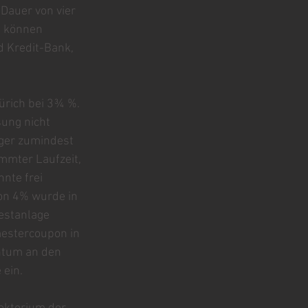
Dauer von vier 
e können 
d Kredit-Bank, 
ürich bei 3¾ %. 
ung nicht 
ger zumindest 
mmter Laufzeit, 
nte frei 
von 4% wurde in 
destanlage 
mestercoupon in 
ntum an den 
 ein.