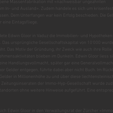
bene Massenfabrikation mit «nachweisbar ungeahnten 
im In- und Ausland». Zudem handele es sich um krisenfes
ossen. Dem Unterfangen war kein Erfolg beschieden. Die Ge
r eine Eintagsfliege.
dete Edwin Gloor in Vaduz die Immobilien- und Hypotheken
. Das ursprüngliche Gesellschaftskapital von 10'000 wurd
t. Das Motiv der Gründung, ihr Zweck wie auch ihre Rolle i
hmensaktivitäten blieben im Dunkeln. Edwin Gloor liess s
ne Handlungsvollmacht, später gar eine Generalvollmacht e
r Gelder entgegen, führte dabei aber nicht Buch. Im Rückbl
Gelder in Millionenhöhe zu und über diese liechtensteinisc
n Zeitungsinseraten der Immo-Hyp-Gesellschaft wurde zu
tandorten ohne weitere Hinweise aufgeführt. Eine entspre
 sich Edwin Gloor in den Verwaltungsrat der Zürcher «Immo