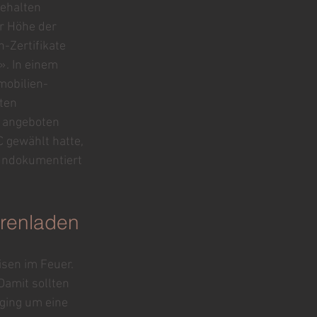
ehalten 
r Höhe der 
-Zertifikate 
. In einem 
mobilien-
ten 
h angeboten 
 gewählt hatte, 
 undokumentiert 
arenladen
sen im Feuer. 
Damit sollten 
ging um eine 